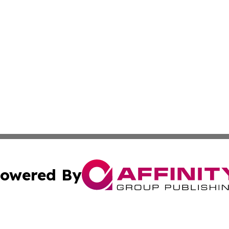
owered By
ubmit Press Release
Terms & Conditions
Copyright/DMCA