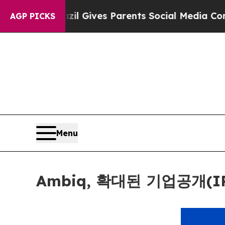
uth
Brazil Gives Parents Social Media Controls fo
AGP PICKS
Menu
Ambiq, 확대된 기업공개(I