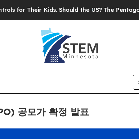
r Their Kids. Should the US?
The Pentagon Is Post
PO) 공모가 확정 발표