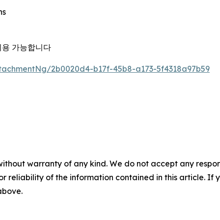
ns
이용 가능합니다
tachmentNg/2b0020d4-b17f-45b8-a173-5f4318a97b59
without warranty of any kind. We do not accept any responsib
r reliability of the information contained in this article. I
 above.