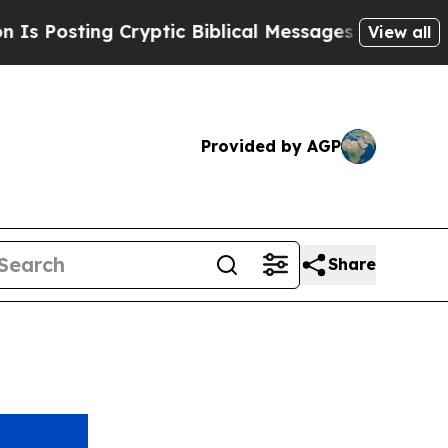
ing Cryptic Biblical Messages on Social Media
B
View all
Provided by AGP
Share