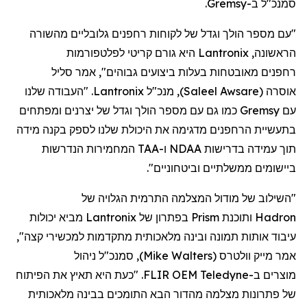
סמנכ"ל
ב-
Gremsy
.
"עם מספר הולך וגדל של לקוחות
רחפנים
גלובליים מהשורה
הראשונה,
Lantronix
היא גורם קריטי לפלטפורמות
רחפנים
מאובטחות בעלות ביצועים גבוהים", אמר סליל
אוסרה
(
Saleel Awsare
)
, מנכ"ל
Lantronix
. "העבודה שלנו
עם
Gremsy
כמו גם עם מספר הולך וגדל של יצרנים ומפתחים
בתעשיית
הרחפנים
מדגימה את היכולת שלנו לספק בקנה מידה
תוך עמידה בדרישות NDAA ו-TAA המחמירות הנדרשות
ביישומים ממשלתיים וביטחוניים".
"השילוב של מודול המצלמה התרמית הגלויה של
Hadron
ותוכנת
Prism
בפתרון של
Lantronix
מביא יכולות
עיבוד אותות תמונה ובינה מלאכותית מתקדמות למכשירי קצה",
אמר מייק
וולטרס
(
Mike Walters
)
, סמנכ"ל ניהול
מוצר
ים
ב-
Teledyne
FLIR OEM. "כעת היא תאיץ את הפיתוח
של פתרונות מצלמה מהדור הבא התומכים בבינה מלאכותית