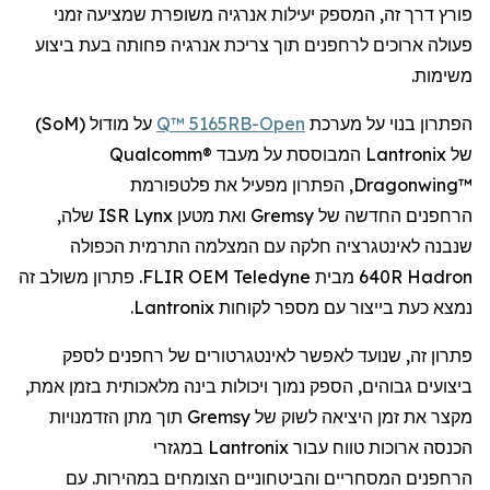
פורץ דרך זה, המספק יעילות אנרגיה משופרת
שמציעה
זמני
פעולה ארוכים
ל
רחפנים
תוך צריכת אנרגיה פחותה בעת
ביצוע
משימות.
הפתרון בנוי על מערכת
Open
-Q™ 5165RB
על מודול (
SoM
)
של
Lantronix
המבוססת על מעבד
Qualcomm®
Dragonwing™
, הפתרון מפעיל את פלטפורמת
הרחפנים
החדשה של
Gremsy
ואת מטען
Lynx
ISR שלה,
שנבנה לאינטגרציה חלקה עם המצלמה התרמית הכפולה
Hadron
640R מבית
Teledyne
FLIR OEM. פתרון משולב זה
נמצא כעת בייצור עם מספר לקוחות
Lantronix
.
פתרון זה, שנועד לאפשר
לאינטגרטורים
של
רחפנים
לספק
ביצועים גבוהים, הספק נמוך ויכולות בינה מלאכותית בזמן אמת,
מקצר את זמן היציאה לשוק של
Gremsy
תוך מתן הזדמנויות
הכנסה ארוכות טווח עבור
Lantronix
במגזרי
הרחפנים
המסחריים והביטחוניים הצומחים במהירות. עם