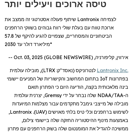
טיסה ארוכים ויעילים יותר
שיתוף פעולה אסטרטגי זה ממצב את Lantronix לצמיחה
ארוכת טווח עם בעלת שולי רווח גבוהים בשווקי הרחפנים
הביטחוניים והמסחריים, שצפויים להגיע להיקף של 57.8
מיליארד דולר עד 2030*
אירווין, קליפורניה, Oct. 03, 2025 (GLOBE NEWSWIRE) --
Inc.
Lantronix
לנטרוניקס
(נאסד"ק:
LTRX
), מובילה עולמית
בפתרונות
IoT
בתחום המחשוב והקישוריות של המניעים יישומי
בינה מלאכותית בקצה,
הודיעה
היום
כי
ה
פתרון תואם
ה
-
NDAA/TAA
שלה
נבחר על ידי
Gremsy
, יצרנית עולמית
מובילה של מייצבי
גימבל
מתקדמים
עבור
מצלמות
המיועדות
לשימוש
ב
רחפנים
וכלי טיס בלתי מאוישים (
UAV
).
Lantronix
,
באמצעות
מינוף ההיסטוריה החזקה שלה ביישומי
צילום
,
ממשיכה
להגדיל
את המומנטום שלה בשוק
הרחפנים
עם פתרון