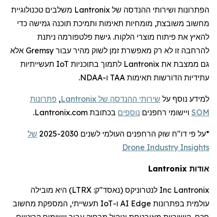
הפתרונות ושירותי ההנדסה של
Lantronix
משלבים טכנולוגיית
מחשוב משובצת, מומחיות תאימות ותמיכת תוכנה גמישה כדי
להאיץ את פיתוח מוצרי הלקוח. גישת פלטפורמה ניתנת
להרחבה זו לא רק מאפשרת זמן לשוק מהיר עבור
Gremsy
אלא
גם ממצבת את
Lantronix
לתמוך בתוכניות
IoT
תעשייתיות
עתידיות הדורשות תאימות TAA ו-NDAA.
למידע נוסף על
שירותי ההנדסה של
Lantronix
,
פתרונות
SOM
ויישומי
רחפנים
נוספים
בכתובת Lantronix.com.
*על פי דו
"
ח שוק
הרחפנים
העולמי לשנים 2025-2030
של
Drone Industry Insights
אודות
Lantronix
Lantronix
Inc
לנטרוניקס
(נאסד"ק:
LTRX
) היא מובילה
עולמית בפתרונות
Edge
AI
ו-
IoT
תעשייתי, המספקת מחשוב
חכם, קישוריות מאובטחת וניהול מרחוק עבור יישומים קריטיים