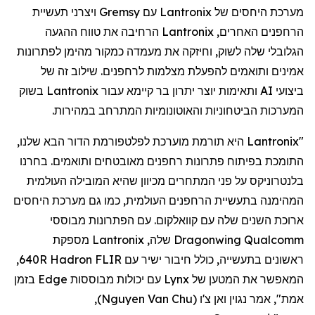
מערכת היחסים של
Lantronix
עם
Gremsy
ויצרני תעשיית
הרחפנים
האחרים,
Lantronix
הרחיבה את טווח ההגעה
הגלובלי שלה לשוק, וחיזקה את מעמדה כמקור מהימן לפתרונות
אמינים ותואמים להפעלת מצלמות
לרחפנים
. שילוב זה של
ביצועי AI ותאימות יוצר יתרון בר קיימא עבור
Lantronix
בשוק
המערכות הביטחוניות והאוטונומיות המתרחב במהירות.
"
Lantronix
היא תורמת מוערכת לפלטפורמת הדור הבא שלנו,
התומכת בפיתוח פתרונות
רחפנים
מאובטחים ותואמים. בחרנו
בלנטרוניקס
על פני המתחרים מכיוון שהיא המובילה העולמית
המהימנה בתעשיית
הרחפנים
העולמית, כמו גם מערכת היחסים
ארוכת השנים שלה עם
קוואלקום
. עם הפתרונות מבוססי
Qualcomm
Dragonwing
שלה,
Lantronix
מספקת
ראשונים בתעשייה, כולל חיבור ישיר עם FLIR
Hadron
640R,
המאפשר את המטען של
Lynx
עם יכולות מבוססות
Edge
בזמן
אמת", אמר
נגוין
ואן
צ'ו
(
Nguyen Van Chu
)
,