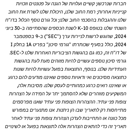
חברות שנרכשו; קשיים ועלויות של הגנה על פטנטים וזכויות
קנייניות אחרות; רמת החוב שלנו, היכולת שלנו לשרת את החוב
שלנו וההגבלות בהסכמי החוב שלנו; וכל גורם נוסף הכלול בדו
"
ח
השנתי שלנו בטופס 10-K לשנת הכספים שהסתיימה ב-30 ביוני
2024, שהוגש לרשות לניירות ערך ("SEC") ב-9 בספטמבר
2024, כולל בסעיף שכותרתו "גורמי סיכון" בפריט 1A בחלק I
של דו
"
ח זה, כמו גם בהגשות הציבוריות האחרות שלנו ל-SEC.
גורמי סיכון נוספים עשויים להיות מזוהים מעת לעת בהגשות
העתידיות שלנו. בנוסף, התוצאות בפועל עשויות להיות שונות
כתוצאה מסיכונים ואי ודאויות נוספים שאיננו מודעים להם כרגע
או שאיננו רואים כרגע כמהותיים לעסק שלנו. מסיבות אלה,
המשקיעים מוזהרים שלא להסתמך יתר על המידה על הצהרות
צופות פני עתיד. ההצהרות הצופות פני עתיד שאנו מפרסמים
מתייחסות רק לתאריך שבו הן ניתנות. אנו מתנערים במפורש
מכל כוונה או התחייבות לעדכן הצהרות צופות פני עתיד לאחר
תאריך זה כדי להתאים הצהרות אלה לתוצאות בפועל או לשינויים