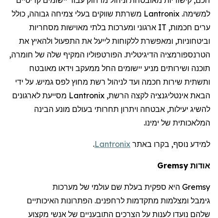
למשימה.
Lantronix
משרתת שווקים בעלי צמיחה גבוהה, כולל
ערים חכמות,
IT
ארגוני ומערכות בלתי מאוישות מסחריות
וביטחוניות, ומאפשרת ללקוחות לייעל את התפעול ולהאיץ את
הטרנספורמציה הדיגיטלית. הפורטפוליו המקיף שלה של חומרה,
תוכנה ושירותים מניע יישומים החל ממעקב וידאו מאובטח
ותשתית שירות חכמה ועד לניהול רשת מחוץ לפס גמיש. על ידי
הבאת אינטליגנציה לקצה הרשת,
Lantronix
מסייעת לארגונים
להשיג יעילות, אבטחה ויתרון תחרותי בעולם מונע הבינה
המלאכותית של ימינו.
למידע נוסף, בקרו באתר
Lantronix
.
אודות
Gremsy
Gremsy
היא ספקית בעלת שם עולמי של מערכות
גימבל
ומצלמות מתקדמות
לרחפנים
. הפתרונות האיכותיים
שלהם נועדו לענות על הצרכים התובעניים של אנשי מקצוע