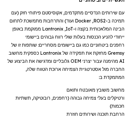
עם שירותי
ם הנדסיים מתקדמים
,
אקוסיסטם
פיתוח
י
חזק (
עם
תמיכה
ב-
ROS2
,
Docker
ועוד) והתרחבות מתמשכת לתחום
הבינה המלאכותית
בקצה
ו-
IoT
,
Lantronix
ממוקמת
באופן
ייחודי להניע הכנסות בעלות שולי רווח גבוהים ביישומי
רחפנים
ביטחוניים
כמו גם
ביישומי
ם
מסחריים:
שותפות זו של
Gremsy
מחזקת את תפקידה של
Lantronix
כספקית מחשוב
AI מהימנה עבור יצרני OEM גלובליים ומדגישה את הביצוע של
החברה מול אסטרטגיית הצמיחה ארוכת הטווח שלה,
המתמקדת ב:
מחשוב משובץ מאובטח ותואם
ורטיקלים
בעלי צמיחה גבוהה (
רחפנים
, רובוטיקה, תשתיות
חכמות)
הרחבת תוכנה ושירותים חוזרת