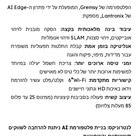
הפלטפורמה של
Gremsy
, המופעלת על ידי פתרון ה-
Edge
AI
של
Lantronix
, מספקת:
עיבוד בינה מלאכותית
ב
קצה
: הסקה מובנית לזיהוי
אובייקטים, זיהוי סצנות,
SLAM
וזיהוי אנומליות
אנליטיקה
בזמן אמת
: קבלת החלטות תפעוליות משופרת
עבור מדידות, מיפוי, פיקוח והגנה
זמני טיסה
ארוכים יותר
: צריכת חשמל יעילה במיוחד
למשימות ארוכות יותר של
כלי טיס לא מאוישים
®
קישוריות מתקדמת
:
Wi-Fi
6
וקלט/פלט עשיר להזרמת
וידאו באיכות
HD
ונתוני חיישנים
עיצוב
קשיח
: פעולה בסביבות קיצוניות (
ממינוס 25 עד פלוס
85 מעלות צלזיוס)
לנטרוניקס
: בניית פלטפורמת AI ניתנת להרחבה לשווקים
תעשייתיים וביטחוניים