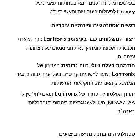
בפלטפורמת
הרחפנים
המאובטחת והתואמת של
Gremsy
לפעולות ביטחוניות ותעשייתיות".
דגשים אסטרטגיים ופיננסיים עיקריים:
ייצור
ה
משלוחי
ם כבר בעיצומו
:
Lantronix
כבר מייצרת
הכנסות ראשוניות ו
מחזקת את
המומנטום של ניצחונות
עיצוביים.
הזדמנות בעלת שולי רווח גבוהים
: הפתרון של
Lantronix
מיועד ליישומים קריטיים בעלי ערך גבוה במגזרי
הממשלה, האנרגיה, החקלאות והתשתיות.
יתרון רגולטורי
: הפתרון של
Lantronix
תואם לחלוטין ל-
NDAA/TAA, חיוני לאינטגרציות ביטחוניות ופדרליות
בארה"ב.
טכנולוגיה מובחנת מניעה ביצועים