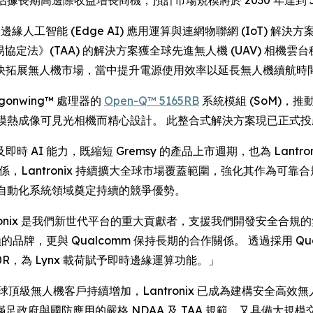
RE) -- 邊緣人工智能 (Edge AI) 應用運算與連網物聯網 (IoT) 
法》(TAA) 的解決方案獲全球先進無人機 (UAV) 相機雲台穩定器製
快拓展無人機市場，當中提升電源使用效率以延長無人機續航時
agonwing™ 處理器的
Open-Q™ 5165RB
系統模組 (SoM)，推動
n 640R 雙模熱成像可見光相機而精心設計。 此整合式解決方案現已正式投
AI 能力，既縮短 Gremsy 的產品上市週期，也為 Lant
關係，Lantronix 持續擴大全球市場覆蓋範圍，強化其作為可
國防與自動化系統領域奠定持續的競爭優勢。
：「Lantronix 是我們新世代平台的重大貢獻者，支援我們開發安
牌，更與 Qualcomm 保持長期的合作關係。 透過採用 Qualcom
40R，為 Lynx 載荷賦予即時邊緣運算功能。」
道：「隨著全球頂級無人機客戶持續增加，Lantronix 已成為建構安全高
政府與國防應用的嚴格 NDAA 及 TAA 規範，又具備大規模