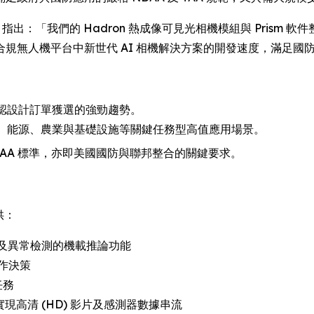
alters 指出：「我們的 Hadron 熱成像可見光相機模組與 Prism
 安全合規無人機平台中新世代 AI 相機解決方案的開發速度，滿足
並確認設計訂單獲選的強勁趨勢。
入政府、能源、農業與基礎設施等關鍵任務型高值應用場景。
AA/TAA 標準，亦即美國國防與聯邦整合的關鍵要求。
提供：
 及異常檢測的機載推論功能
作決策
任務
面，實現高清 (HD) 影片及感測器數據串流