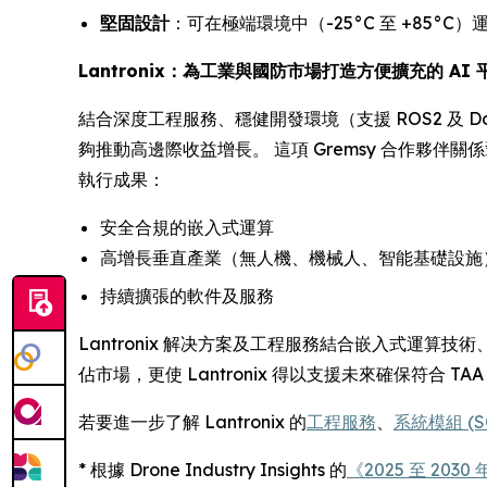
堅固設計
：可在極端環境中（-25°C 至 +85°C）
Lantronix：為工業與國防市場打造方便擴充的 AI 
結合深度工程服務、穩健開發環境（支援 ROS2 及 Do
夠推動高邊際收益增長。 這項 Gremsy 合作夥伴關係
執行成果：
安全合規的嵌入式運算
高增長垂直產業（無人機、機械人、智能基礎設施
持續擴張的軟件及服務
Lantronix 解决方案及工程服務結合嵌入式運算
佔市場，更使 Lantronix 得以支援未來確保符合 TAA 
若要進一步了解 Lantronix 的
工程服務
、
系統模組 (
* 根據 Drone Industry Insights 的
《2025 至 20