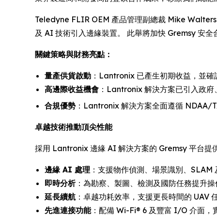
Teledyne FLIR OEM 產品管理副總裁 Mike W
及 AI 技術引入邊緣裝置。 此舉將加快 Gremsy
關鍵策略與財務亮點：
量產供貨啟動
：Lantronix 已產生初期收益，
高邊際收益機會
：Lantronix 解決方案已引
合規優勢
：Lantronix 解決方案全面遵循 ND
卓越技術推動頂尖性能
採用 Lantronix 邊緣 AI 解決方案的 Gremsy 平台
邊緣 AI 處理
：支援物作偵測、場景識別、SLAM
即時分析
：為勘察、製圖、檢測及國防任務提升操
延長續航
：卓越功耗效率，支援更長時間的 UAV 
先進連接功能
：配備 Wi-Fi® 6 及豐富 I/O 介