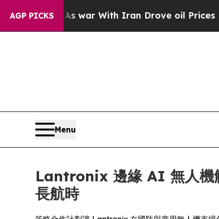
’t
As war With Iran Drove oil Prices Higher, Tru
AGP PICKS
Menu
Lantronix 邊緣 AI 無
長航時
策略合作計劃讓 Lantronix 在國防與商用無人機市