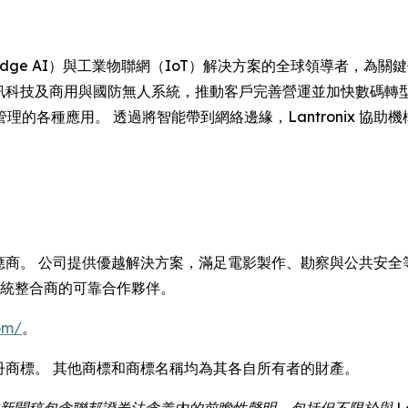
 是邊緣人工智能（Edge AI）與工業物聯網（IoT）解决方案的全球領
企業資訊科技及商用與國防無人系統，推動客戶完善營運並加快數碼
各種應用。 透過將智能帶到網絡邊緣，Lantronix 協助機
供應商。 公司提供優越解決方案，滿足電影製作、勘察與公共安全等
系統整合商的可靠合作夥伴。
om/
。
tronix 是註冊商標。 其他商標和商標名稱均為其各自所有者的財產。
新聞稿包含聯邦證券法含義內的前瞻性聲明，包括但不限於與 Lan