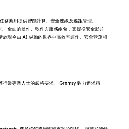
導者，為關鍵任務應用提供智能計算、安全連線及遙距管理。
轉型。 全面的硬件、軟件與服務組合，支援從安全影片
構於現今由 AI 驅動的世界中高效率運作、安全營運和
行業專業人士的嚴格要求。 Gremsy 致力追求精
tronix 產品或領導層團隊有關的陳述。 該等前瞻性