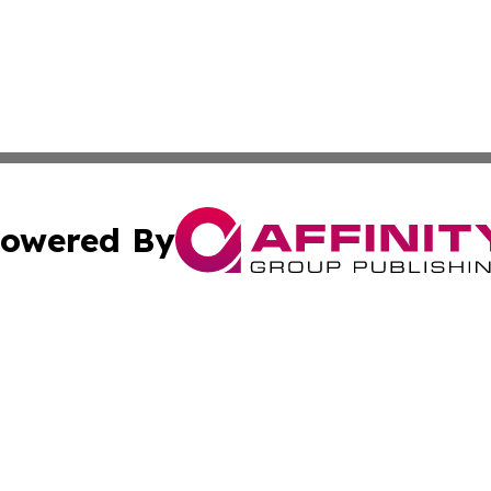
owered By
ubmit Press Release
Terms & Conditions
Copyright/DMCA
ics Inc. dba Affinity Group Publishing & STEM Minnesota. 
Cookie Settings / Your Privacy Choices