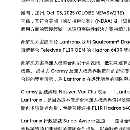
爾灣，加州, Oct. 03, 2025 (GLOBE NEWSWI
宣佈，其符合美國《國防授權法案》(NDAA) 及《貿易協定
應用方面的豐厚經驗，以這項突破性解決方案持續加
此解決方案建基於 Lantronix 採用 Qualcomm® Dr
無縫整合 Teledyne FLIR OEM 的 Hadro
此解決方案為無人機整合商賦予高效能、低功耗運算及即時 
機遇。 憑著與 Gremsy 及無人機業界製造商的密切
合規的雙重優勢，為 Lantronix 在迅速增長的
Gremsy 副總經理 Nguyen Van Chu 表示
Lantronix，是因為這不僅是全球無人機業界值得信賴的品
開創多項業界創舉，包括直接連接 FLIR Hadron 6
Lantronix 行政總裁 Saleel Awsare 說
業界製造商和開發商的豐碩合作成果，彰顯我們既能滿足