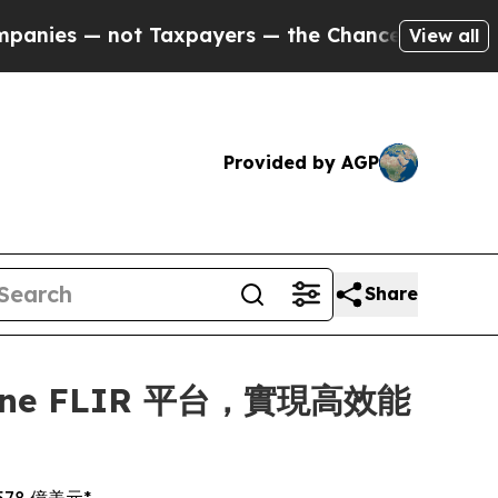
ot Taxpayers — the Chance to Cash in on Publicl
View all
Provided by AGP
Share
dyne FLIR 平台，實現高效能
78 億美元*