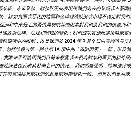
際業績、未來業務、財務狀況或表現與我們過去的業績或本新聞
限於，諸如負面或惡化的地區和全球經濟狀況或市場不穩定對我們
和歐洲、亞洲和中東最近的緊張局勢或其他因素對我們及我們的供應
外國政府法律、法規和關稅的變化；我們成功實施收購策略或整
的限制；以及我們於 2024 年 9 月 9 日向美國證券交易委員會
素，包括該報告第一部分第 1A 項中的「風險因素」一節，以及我
外，實際結果可能因我們目前未察覺或未視為對業務重要的額外風
述僅反映其發佈之日的情況。 我們明確聲明，除非法律或 Nasdaq
使其與實際結果或我們的意見或預期變化一致。 如果我們更新或