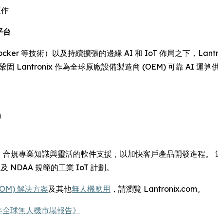
運作
平台
cker 等技術）以及持續擴張的邊緣 AI 和 IoT 佈局之下，La
鞏固 Lantronix 作為全球原廠設備製造商 (OEM) 可靠 
）
技術、合規專業知識與靈活的軟件支援，以加快客戶產品開發進程。 這
及 NDAA 規範的工業 IoT 計劃。
SOM) 解决方案
及其他
無人機應用
，請瀏覽 Lantronix.com。
30 年全球無人機市場報告》