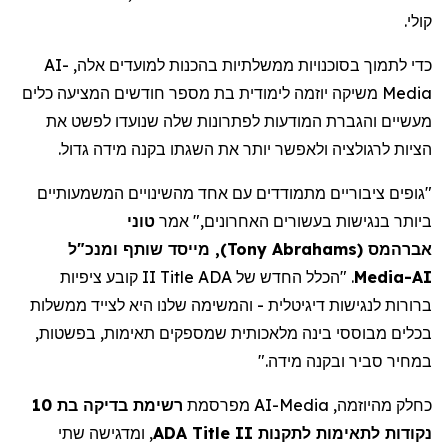
קולי.
כדי לתמוך בסוכנויות ממשלתיות בהכנות למועדים אלה,
AI-
Media
משיקה יוזמה לימודית בת מספר חודשים המציעה כלים
מעשיים והגברת המודעות לפתרונות שלה שנועדו לפשט את
הציות לרגולציה ולאפשר יותר את השגתו בקנה מידה גדול.
"גופים ציבוריים מתמודדים עם אחד מהשינויים המשמעותיים
ביותר בנגישות בעשורים האחרונים," אמר
טוני
אברהמס
(
Tony Abrahams
)
, מייסד שותף ומנכ"ל
AI-
Media
. "הכלל החדש של ADA
Title
II קובע ציפיות
ברורות לנגישות דיגיטלית - והמשימה שלנו היא לצייד ממשלות
בכלים מבוססי בינה מלאכותית שמספקים
תאימות,
בפשטות,
במחיר סביר ובקנה מידה."
כחלק מהיוזמה,
AI-Media
מפרסמת
רשימת בדיקה בת 10
נקודות לתאימות לתקנות
ADA Title II
, ומדגישה שתי