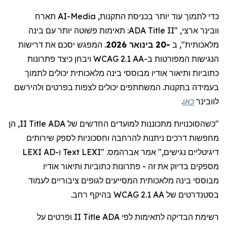
כדי לתמוך עוד יותר בכניסת התקנות,
AI-Media
תארח
וובינר
ארצי, "
ADA Title II
: תאימות פשוטה יותר עם בינה
מלאכותית", ב
-20 בינואר 2026
.
המפגש יסכם את דרישות
הנגישות המפורטות ב-WCAG 2.1 AA ויבחן כיצד פתרונות
כתוביות ותיאור אודיו מבוססי בינה מלאכותית יכולים לתמוך
בעמידה בתקנות. המשתתפים יכולים לצפות בפרטים ולהירשם
לוובינר
כאן
.
"כשהסוכנויות מתכוננות למועדים החדשים של ADA
Title
II, הן
מחפשות דרכים ניתנות להרחבה וחסכוניות לספק שירותים
דיגיטליים נגישים," אמר
אברהמס
. "LEXI
Text
ו-LEXI AD
מספקים בדיוק את זה - פתרונות כתוביות ותיאור אודיו
מבוססי
בינה מלאכותית המסייעים לגופים ציבוריים לעמוד
בסטנדרטים של WCAG 2.1 AA בהיקף רחב.
רשימת הבדיקה
לתאימות
לפי ADA
Title
II ופרטים על