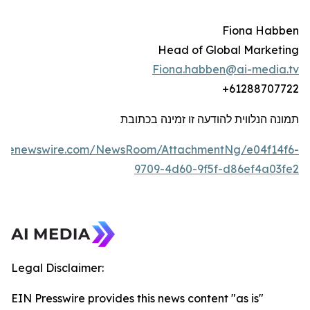
Fiona Habben
Head of Global Marketing
Fiona.habben@ai-media.tv
+61288707722
תמונה הנלווית להודעה זו זמינה בכתובת
lobenewswire.com/NewsRoom/AttachmentNg/e04f14f6-
9709-4d60-9f5f-d86ef4a03fe2
Legal Disclaimer:
EIN Presswire provides this news content "as is"