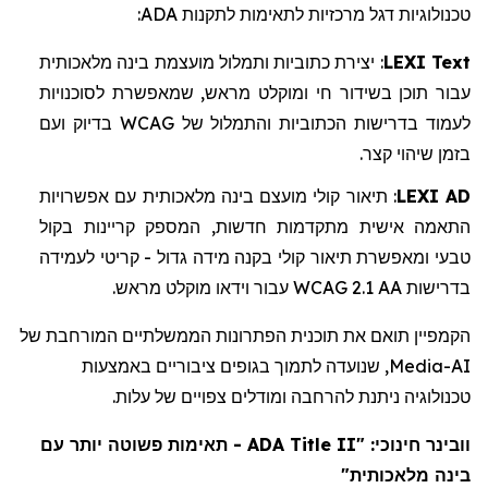
טכנולוגיות דגל מרכזיות לתאימות לתקנות
ADA
:
LEXI Text
:
יצירת
כתוביות
ותמלול
מועצמת
בינה
מלאכותית
עבור
תוכן
בשידור
חי
ומוקלט
מראש
,
שמאפשרת
לסוכנויות
לעמוד
בדרישות
הכתוביות
והתמלול
של
WCAG
בדיוק
ועם
בזמן
שיהוי
קצר
.
LEXI AD
:
תיאור
קולי
מועצם
בינה
מלאכותית
עם
אפשרויות
התאמה
אישית
מתקדמות
חדשות
,
המספק
קריינות
בקול
טבעי
ומאפשרת
תיאור
קולי
בקנה
מידה
גדול
-
קריטי
לעמידה
בדרישות
WCAG 2.1 AA
עבור
וידאו
מוקלט
מראש
.
הקמפיין תואם את תוכנית הפתרונות הממשלתיים המורחבת של
AI-
Media
, שנועדה לתמוך בגופים ציבוריים באמצעות
טכנולוגיה ניתנת להרחבה ומודלים צפויים של עלות.
וובינר
חינוכי: "
ADA Title II
- תאימות פשוטה יותר עם
בינה מלאכותית"