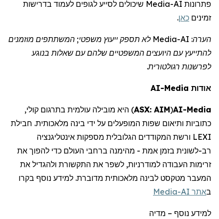
פתרונות AI-
Media
שיכולים לסייע לגופים לעמוד בדרישות
זמינים
כאן
.
הערה: AI-
Media
לא תספק ייעוץ משפטי; המשתתפים מוזמנים
להתייעץ עם
היועצים המשפטיים
שלהם עם שאלות בנוגע
לפרשנות רגולטורית.
אודות
AI-Media
Media
AI-
(
ASX: AIM
)
היא מובילה עולמית בתרגום קולי,
כתוביות ותיאום שפות המופעלים על ידי בינה מלאכותית. חבילת
LEXI ורשת המקודדים הגלובלית מספקות אינטליגנציה
רב-לשונית בזמן אמת - מהימנה ברחבי העולם כדי להפוך את
זרימות העבודה למודרניות, לשפר את התקשורת ולהגדיל את
המעבר מטקסט לבינה מלאכותית מדוברת. למידע נוסף
בקרו
ב
אתר AI-
Media
למידע נוסף
–
מדיה