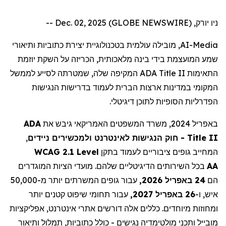
ניו יורק, Dec. 02, 2025 (GLOBE NEWSWIRE) --
AI-Media
, מובילה עולמית בטכנולוגיית יצירת כתוביות ותיאורי
שמע המועצמת בידי בינה מלאכותית, הכריזה על השקת יוזמת
התאימות
ADA Title II
המקיפה שלה, שמטרתה לסייע לממשל
המקומי במדינות ארצות הברית לעמוד בדרישות הנגישות
הפדרליות הסופיות לתוכן דיגיטלי.
באפריל 2024, משרד המשפטים האמריקאי גיבש את
ADA
Title II
- חוק הנגישות לאינטרנט ולמכשירים ניידים
,
המחייב גופים ציבוריים לעמוד בתקן
WCAG 2.1 Level
AA
בכל השירותים הדיגיטליים שלהם. מועדי הציות המוגדרים
הם
24 באפריל 2026,
עבור גופים המשרתים יותר מ-50,000
איש, ו-
26 באפריל 2027,
עבור תחומי שיפוט קטנים יותר
ומחוזות מיוחדים. כללים אלה דורשים אתרי אינטרנט, אפליקציות
מובייל ותכני מולטימדיה נגישים - כולל כתוביות, תמלול ותיאור