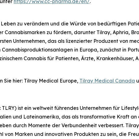
 unter
https://www.cc-pharma.de/en/
.
, Leben zu verändern und die Würde von bedürftigen Patie
r Cannabismarken zu fördern, darunter Tilray, Aphria, Br
rsten Unternehmen, das als lizenzierter Produzent von m
n Cannabisproduktionsanlagen in Europa, zunächst in Portu
zinischem Cannabis für Patienten, Ärzte, Krankenhäuser, 
 Sie hier: Tilray Medical Europe,
Tilray Medical Canada
u
X: TLRY) ist ein weltweit führendes Unternehmen für Lifes
lien und Lateinamerika, das als transformative Kraft an d
Leben durch Momente der Verbundenheit verbessert. Tilray
l von Marken und innovativen Produkten zu sein, die Freu