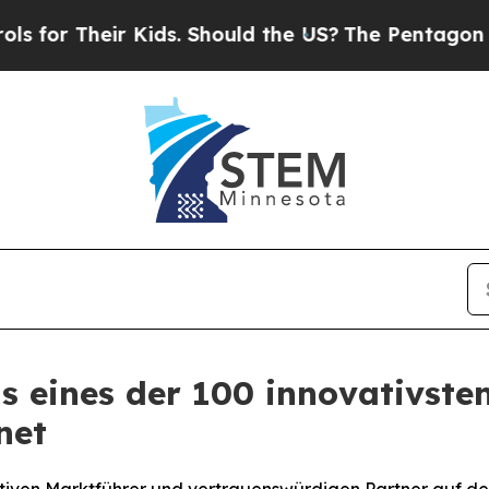
eir Kids. Should the US?
The Pentagon Is Posting 
s eines der 100 innovativst
net
ativen Marktführer und vertrauenswürdigen Partner auf 