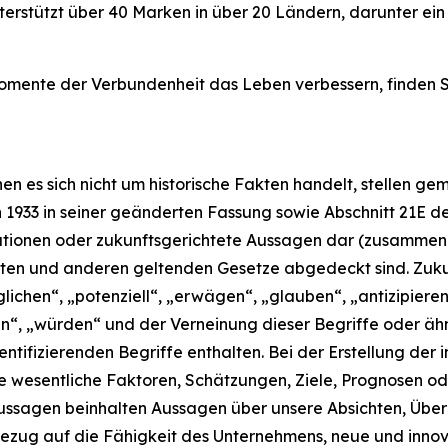
 unterstützt über 40 Marken in über 20 Ländern, darunter
mente der Verbundenheit das Leben verbessern, finden Sie
nen es sich nicht um historische Fakten handelt, stellen
n 1933 in seiner geänderten Fassung sowie Abschnitt 21E de
tionen oder zukunftsgerichtete Aussagen dar (zusammen 
ten und anderen geltenden Gesetze abgedeckt sind. Zukun
glichen“, „potenziell“, „erwägen“, „glauben“, „antizipiere
den“, „würden“ und der Verneinung dieser Begriffe oder ä
ntifizierenden Begriffe enthalten. Bei der Erstellung der i
 wesentliche Faktoren, Schätzungen, Ziele, Prognosen od
Aussagen beinhalten Aussagen über unsere Absichten, Übe
ezug auf die Fähigkeit des Unternehmens, neue und innov