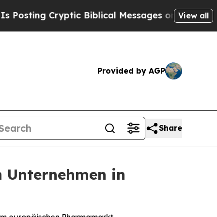
Cryptic Biblical Messages on Social Media
Big F
View all
Provided by AGP
Share
en Unternehmen in
dem europäischen Pharmamarkt