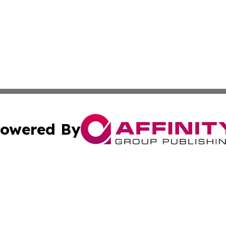
owered By
ubmit Press Release
Terms & Conditions
Copyright/DMCA
ics Inc. dba Affinity Group Publishing & STEM Minnesota. 
Cookie Settings / Your Privacy Choices