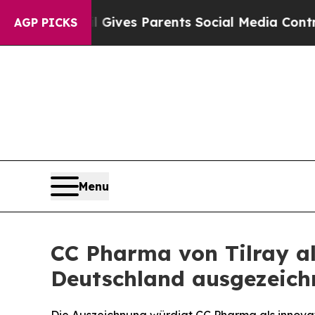
razil Gives Parents Social Media Controls for Th
AGP PICKS
Menu
CC Pharma von Tilray al
Deutschland ausgezeich
Die Auszeichnung würdigt CC Pharma als innov