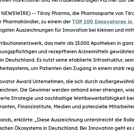
EWSWIRE) -- Tilray Pharma, die Pharmasparte von Tilray
her Pharmahändler, zu einem der
TOP 100 Innovatoren in
gsten Auszeichnungen für Innovation bei kleinen und mit
ributionsnetzwerk, das mehr als 13.000 Apotheken in ganz
ungspflichtigen und rezeptfreien Arzneimitteln gewährleis
 Deutschland. Es nutzt seine etablierte Infrastruktur, sei
itssystems, um Patienten den Zugang in einem stark regul
ovator Award Unternehmen, die sich durch außergewöhnlich
zeichnen. Die Gewinner werden anhand einer strengen, wis
erte Strategie und nachhaltige Wettbewerbsfähigkeit beu
anten, Finanzinstitute, Medien und potenzielle Mitarbeiter
Brands, erklärte: „Diese Auszeichnung unterstreicht die Rol
ischen Ökosystems in Deutschland. Bei Innovation geht es