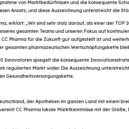
nahme von Marktbedürfnissen und die konsequente Schaf
iesen Ansatz, und diese Auszeichnung unterstreicht die S
, erklärt: „Wir sind sehr stolz darauf, als einer der TOP
unseres gesamten Teams und unseren Fokus auf kontinuierl
s CC Pharma für die Zukunft gut aufgestellt ist und weiterhi
er gesamten pharmazeutischen Wertschöpfungskette bleib
0 Innovatoren spiegelt die konsequente Innovationsstrate
rk regulierten Markt wider. Die Auszeichnung unterstreicht
hen Gesundheitsversorgungskette.
Deutschland, der Apotheken im ganzen Land mit einem bre
ds vereint CC Pharma lokale Marktkenntnisse mit der Größe,